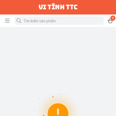
vi tính ttc
0