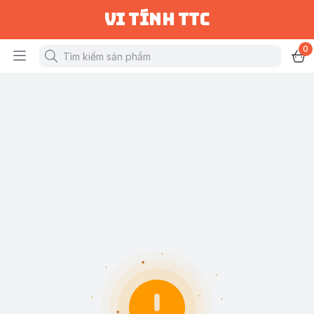
vi tính ttc
0