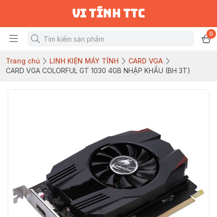
vi tính ttc
0
Trang chủ
LINH KIỆN MÁY TÍNH
CARD VGA
CARD VGA COLORFUL GT 1030 4GB NHẬP KHẨU (BH 3T)