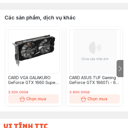
Các sản phẩm, dịch vụ khác
CARD VGA GALAKURO
CARD ASUS TUF Gaming
GeForce GTX 1660 Super
GeForce GTX 1660Ti - 6G
NK (BH 6T) CÓ HỘP
DDR6 (có hộp) BH 6T
3.500.000đ
3.800.000đ
Chọn mua
Chọn mua
vi tính ttc