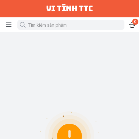
vi tính ttc
0