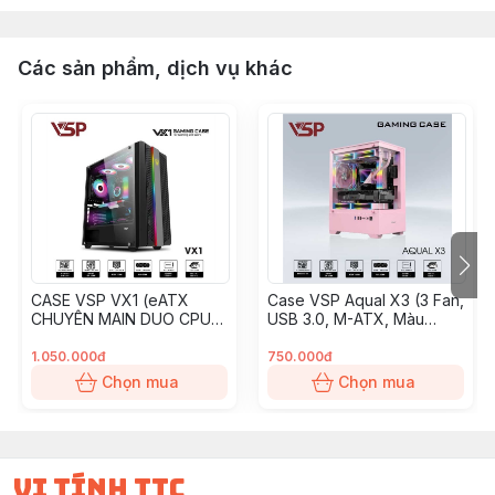
Các sản phẩm, dịch vụ khác
CASE VSP VX1 (eATX
Case VSP Aqual X3 (3 Fan,
CHUYÊN MAIN DUO CPU)
USB 3.0, M-ATX, Màu
KO FAN, CHƯA PHÍ DV
Hồng)
1.050.000đ
750.000đ
Chọn mua
Chọn mua
vi tính ttc