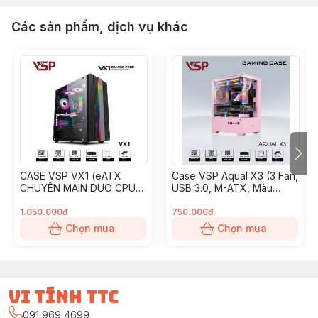
Các sản phẩm, dịch vụ khác
CASE VSP VX1 (eATX
Case VSP Aqual X3 (3 Fan,
CHUYÊN MAIN DUO CPU)
USB 3.0, M-ATX, Màu
KO FAN, CHƯA PHÍ DV
Hồng)
1.050.000đ
750.000đ
Chọn mua
Chọn mua
vi tính ttc
091 969 4699