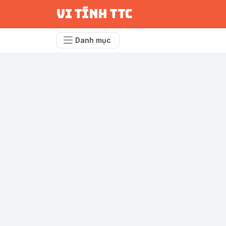
vi tính ttc
Danh mục