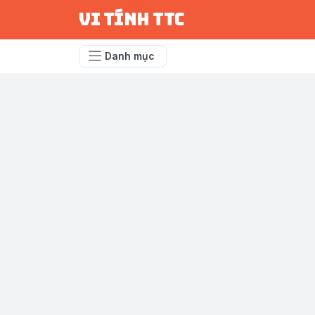
vi tính ttc
Danh mục