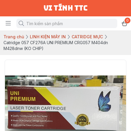
vi tính ttc
0
Trang chủ
LINH KIỆN MÁY IN
CATRIDGE MỰC
Catridge 057 CF276A UNI PREMIUM CRG057 M404dn
M428dnw (KO CHIP)