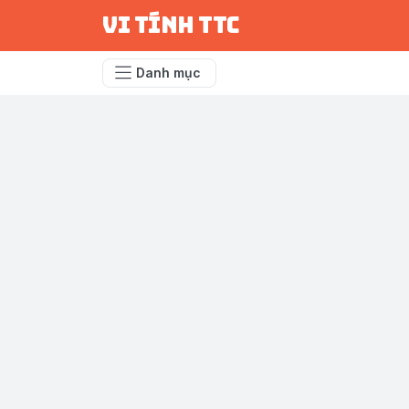
vi tính ttc
Danh mục