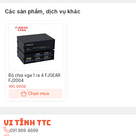
Các sản phẩm, dịch vụ khác
Bộ chia vga 1 ra 4 FJGEAR
FJ2004
190.000đ
Chọn mua
vi tính ttc
091 969 4699