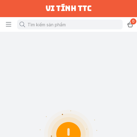
vi tính ttc
0