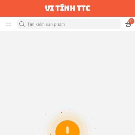
vi tính ttc
0