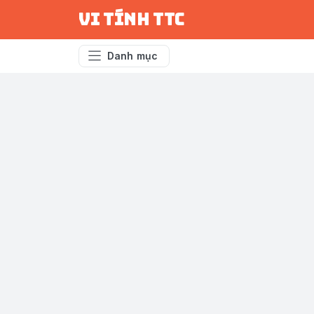
vi tính ttc
Danh mục