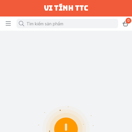
vi tính ttc
0