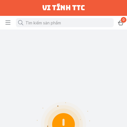
vi tính ttc
0