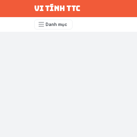
vi tính ttc
Danh mục