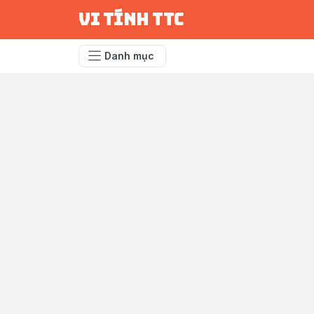
vi tính ttc
Danh mục