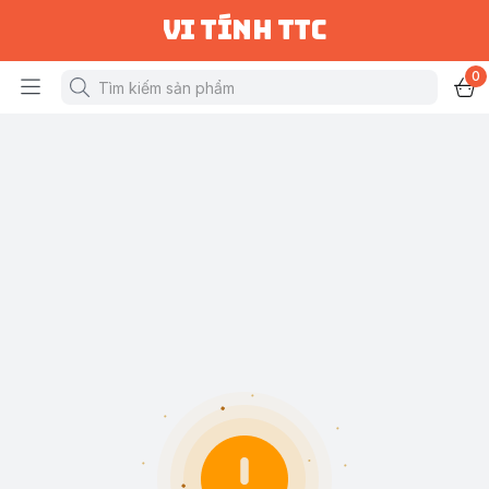
vi tính ttc
0