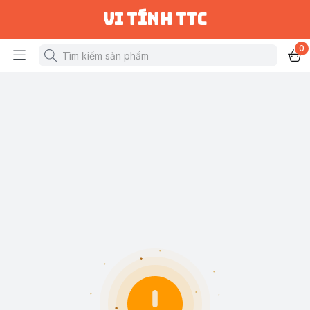
vi tính ttc
0