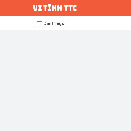
vi tính ttc
Danh mục