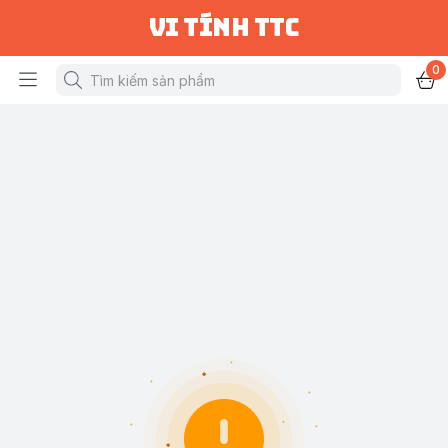
vi tính ttc
0