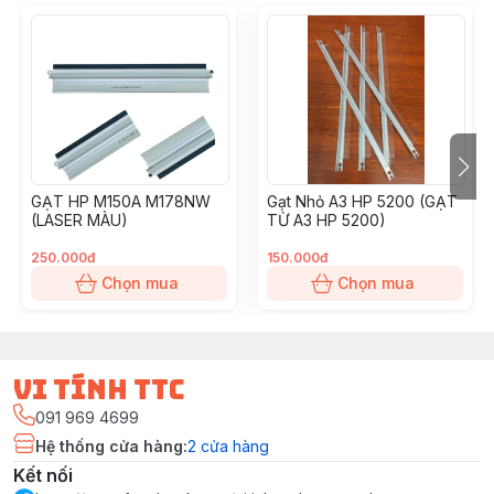
GẠT HP M150A M178NW
Gạt Nhỏ A3 HP 5200 (GẠT
(LASER MÀU)
TỪ A3 HP 5200)
250.000đ
150.000đ
Chọn mua
Chọn mua
vi tính ttc
091 969 4699
Hệ thống cửa hàng
:
2
cửa hàng
Kết nối