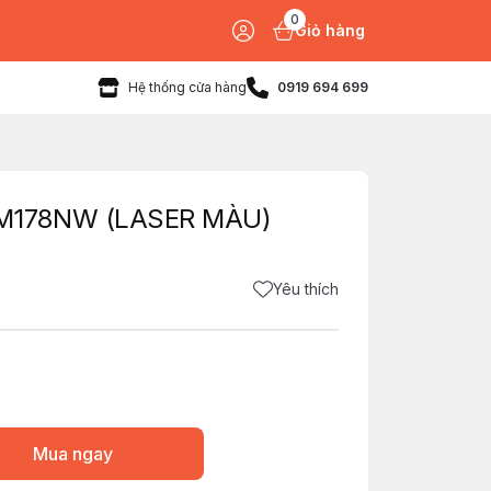
0
Giỏ hàng
Hệ thống cửa hàng
0919 694 699
M178NW (LASER MÀU)
Yêu thích
Mua ngay