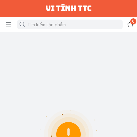
vi tính ttc
0