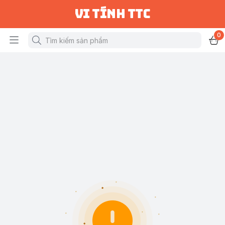
vi tính ttc
0