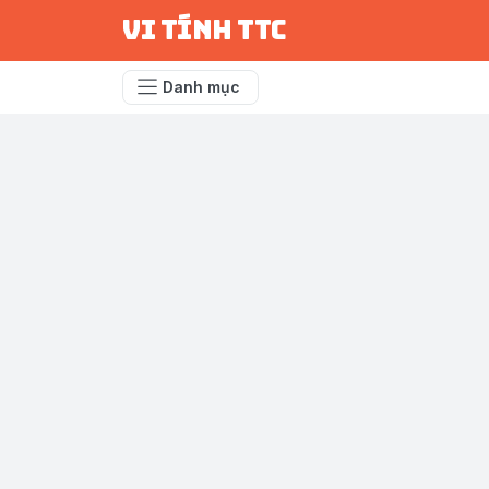
vi tính ttc
Danh mục