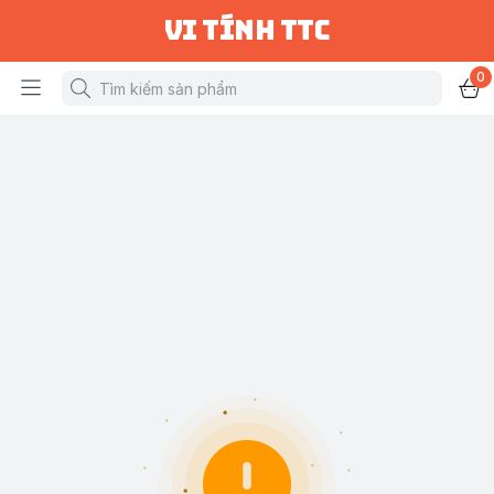
vi tính ttc
0