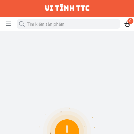
vi tính ttc
0