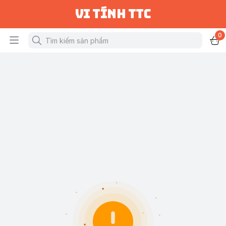
vi tính ttc
0