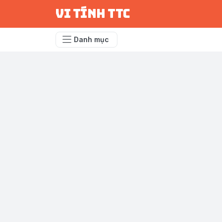
vi tính ttc
Danh mục