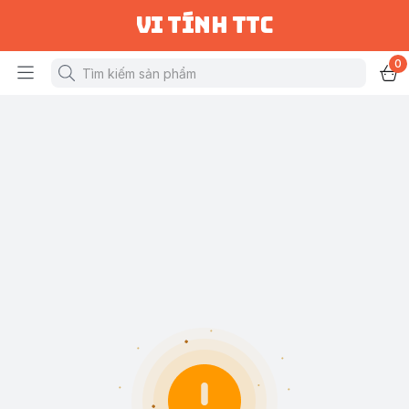
vi tính ttc
0