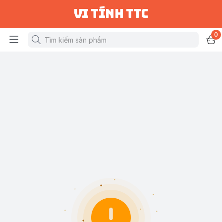
vi tính ttc
0