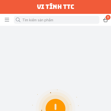
vi tính ttc
0