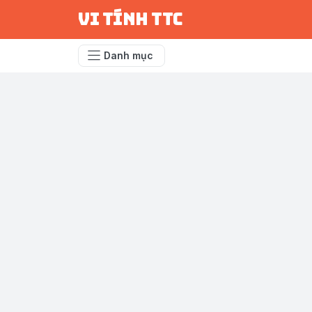
vi tính ttc
Danh mục