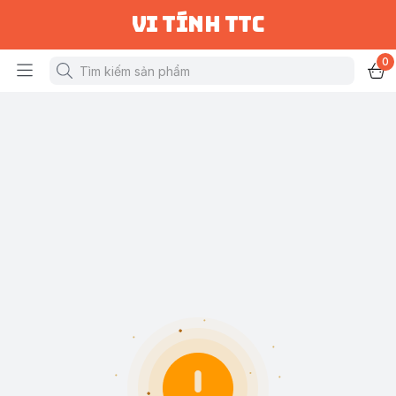
vi tính ttc
0