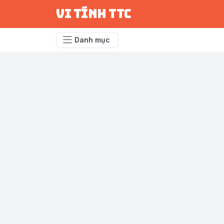
vi tính ttc
Danh mục