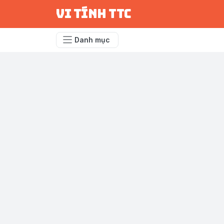
vi tính ttc
Danh mục