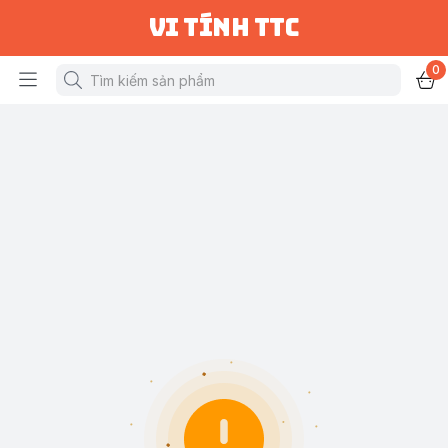
vi tính ttc
0