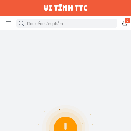
vi tính ttc
0