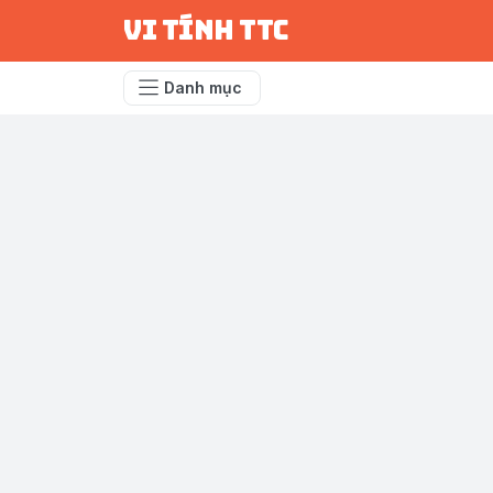
vi tính ttc
Danh mục