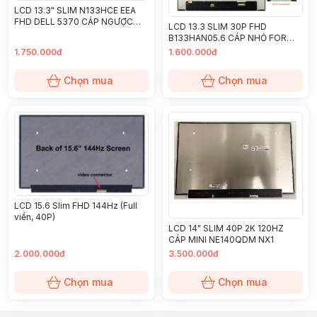
LCD 13.3" SLIM N133HCE EEA
FHD DELL 5370 CÁP NGƯỢC
LCD 13.3 SLIM 30P FHD
(6T)
B133HAN05.6 CÁP NHỎ FOR
DELL 5300 7300
1.750.000đ
1.600.000đ
Chọn mua
Chọn mua
LCD 15.6 Slim FHD 144Hz (Full
viền, 40P)
LCD 14" SLIM 40P 2K 120HZ
CÁP MINI NE140QDM NX1
2.000.000đ
3.500.000đ
Chọn mua
Chọn mua