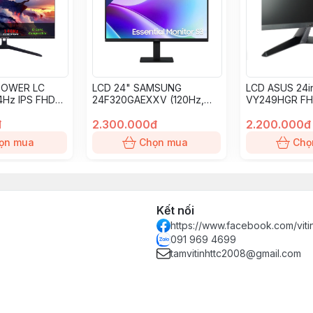
POWER LC
LCD 24" SAMSUNG
LCD ASUS 24i
4Hz IPS FHD
24F320GAEXXV (120Hz,
VY249HGR FHD
IPS)
HDMI, VGA
đ
2.300.000đ
2.200.000đ
ọn mua
Chọn mua
Chọ
Kết nối
https://www.facebook.com/vit
091 969 4699
tamvitinhttc2008@gmail.com