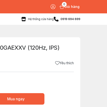
0
Giỏ hàng
Hệ thống cửa hàng
0919 694 699
GAEXXV (120Hz, IPS)
Yêu thích
Mua ngay