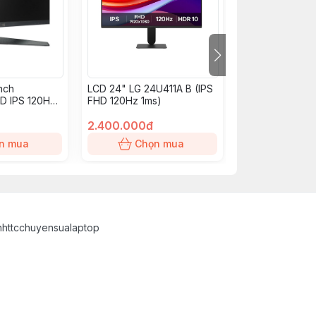
nch
LCD 24" LG 24U411A B (IPS
LCD 16" CẢM 
 IPS 120Hz
FHD 120Hz 1ms)
VIEWSONIC TD
2.400.000đ
6.600.000đ
n mua
Chọn mua
Chọn
inhttcchuyensualaptop