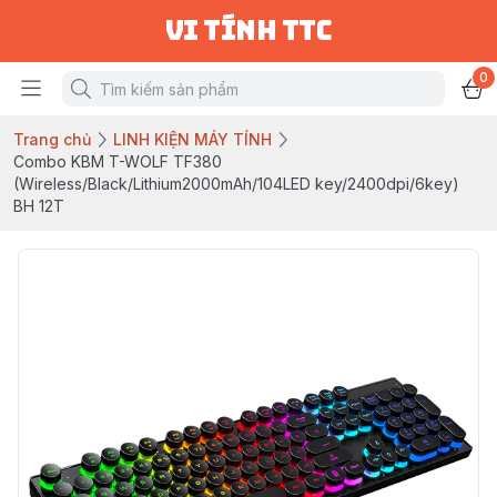
vi tính ttc
0
Trang chủ
LINH KIỆN MÁY TÍNH
Combo KBM T-WOLF TF380
(Wireless/Black/Lithium2000mAh/104LED key/2400dpi/6key)
BH 12T