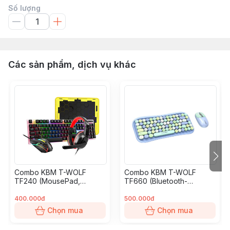
Số lượng
Các sản phẩm, dịch vụ khác
Combo KBM T-WOLF
Combo KBM T-WOLF
TF240 (MousePad,
TF660 (Bluetooth-
Headphone,
Wireless/MilkTea/AA*1/84
Keyboard/104 Slim,
key/1600dpi/4key) BH 12T
400.000đ
500.000đ
Mouse) BH 12T
Chọn mua
Chọn mua