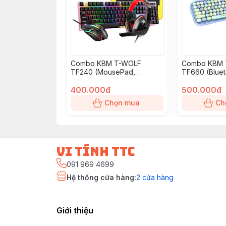
Combo KBM T-WOLF
Combo KBM
TF240 (MousePad,
TF660 (Bluet
Headphone, Keyboard/104
Wireless/Mil
Slim, Mouse) BH 12T
400.000đ
ey/1600dpi/
500.000đ
Chọn mua
Ch
vi tính ttc
091 969 4699
Hệ thống cửa hàng
:
2
cửa hàng
Giới thiệu