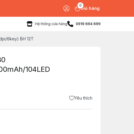
0
Giỏ hàng
Hệ thống cửa hàng
0919 694 699
pi/6key) BH 12T
80
2000mAh/104LED
Yêu thích