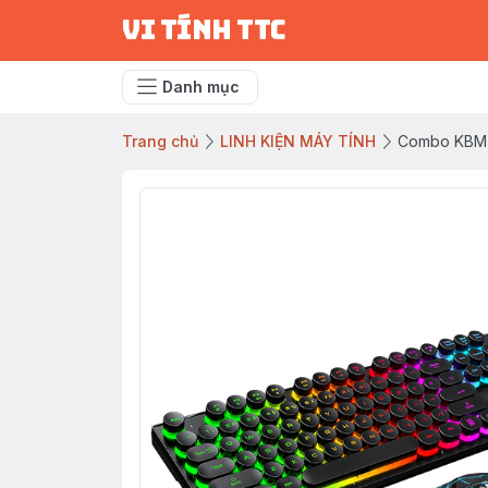
vi tính ttc
Danh mục
Trang chủ
LINH KIỆN MÁY TÍNH
Combo KBM 