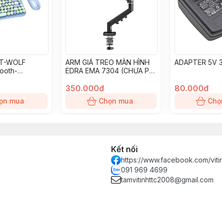
 T-WOLF
ARM GIÁ TREO MÀN HÌNH
ADAPTER 5V 
ooth-
EDRA EMA 7304 (CHƯA PHÍ
kTea/AA*1/84k
DV)
4key) BH 12T
350.000đ
80.000đ
ọn mua
Chọn mua
Chọ
Kết nối
https://www.facebook.com/vit
091 969 4699
tamvitinhttc2008@gmail.com