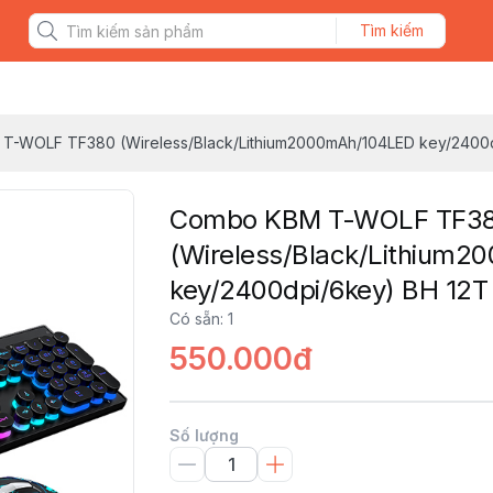
Tìm kiếm
T-WOLF TF380 (Wireless/Black/Lithium2000mAh/104LED key/2400d
Combo KBM T-WOLF TF3
(Wireless/Black/Lithium
key/2400dpi/6key) BH 12T
Có sẵn
:
1
550.000đ
Số lượng