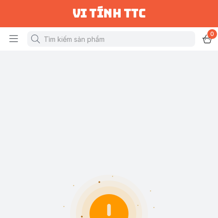
vi tính ttc
0