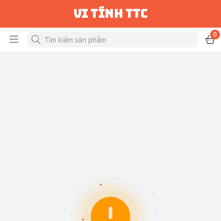
vi tính ttc
0