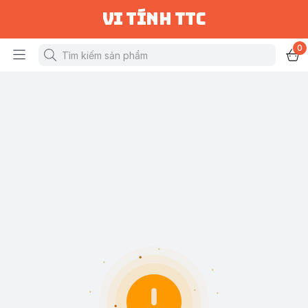
vi tính ttc
0