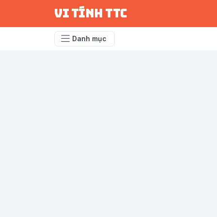
vi tính ttc
Danh mục