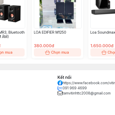
MR3, Bluetooth
LOA EDIFIER M1250
Loa Soundmax
M ÂM)
đ
380.000đ
1.650.000đ
ọn mua
Chọn mua
Chọ
Kết nối
https://www.facebook.com/vit
091 969 4699
tamvitinhttc2008@gmail.com