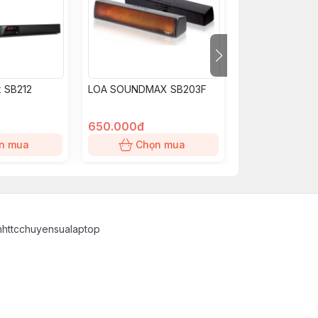
 SB212
LOA SOUNDMAX SB203F
LOA SOUNDMA
BLUETOOTH
650.000đ
700.000đ
n mua
Chọn mua
Chọn
inhttcchuyensualaptop