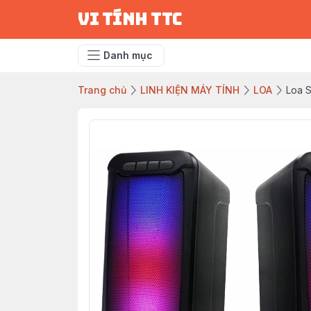
vi tính ttc
Danh mục
Trang chủ
LINH KIỆN MÁY TÍNH
LOA
Loa 